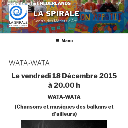
Skip
website in het NEDERLANDS
to
LA SPIRALE
content
Centre des Métiers d'Art
Menu
WATA-WATA
Le vendredi 18 Décembre 2015
à 20.00 h
WATA-WATA
(Chansons et musiques des balkans et
d’ailleurs)