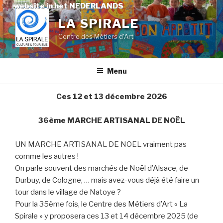
Skip
website in het NEDERLANDS
to
LA SPIRALE
content
Centre des Métiers d'Art
Menu
Ces 12 et 13 décembre 2026
36ème MARCHE ARTISANAL DE NOËL
UN MARCHE ARTISANAL DE NOEL vraiment pas
comme les autres !
On parle souvent des marchés de Noël d’Alsace, de
Durbuy, de Cologne, … mais avez-vous déjà été faire un
tour dans le village de Natoye ?
Pour la 35ème fois, le Centre des Métiers d’Art « La
Spirale » y proposera ces 13 et 14 décembre 2025 (de