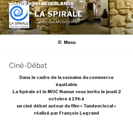
Skip
website in het NEDERLANDS
to
LA SPIRALE
content
Centre des Métiers d'Art
Menu
Ciné-Débat
Dans le cadre de la semaine du commerce
équitable
La Spirale et le MOC Namur vous invite le jeudi 2
octobre à 19h à
un ciné débat autour du film « Tandem local »
réalisé par François Legrand