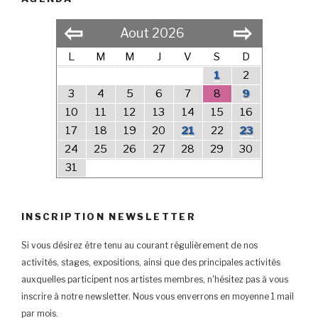
⇦
⇨
Aout 2026
L
M
M
J
V
S
D
1
2
3
4
5
6
7
8
9
10
11
12
13
14
15
16
17
18
19
20
21
22
23
24
25
26
27
28
29
30
31
INSCRIPTION NEWSLETTER
Si vous désirez être tenu au courant régulièrement de nos
activités, stages, expositions, ainsi que des principales activités
auxquelles participent nos artistes membres, n'hésitez pas à vous
inscrire à notre newsletter. Nous vous enverrons en moyenne 1 mail
par mois.