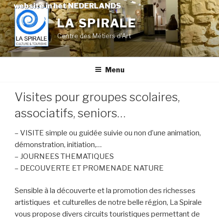
Skip
website in het NEDERLANDS
to
LA SPIRALE
content
Centre des Métiers d'Art
Menu
Visites pour groupes scolaires,
associatifs, seniors…
– VISITE simple ou guidée suivie ou non d’une animation,
démonstration, initiation,…
– JOURNEES THEMATIQUES
– DECOUVERTE ET PROMENADE NATURE
Sensible à la découverte et la promotion des richesses
artistiques et culturelles de notre belle région, La Spirale
vous propose divers circuits touristiques permettant de