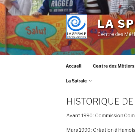
Skip
to
content
LA SP
Centre des Méti
Accueil
Centre des Métiers 
La Spirale
HISTORIQUE DE
Avant 1990 : Commission Comm
Mars 1990 : Création à Hamois d