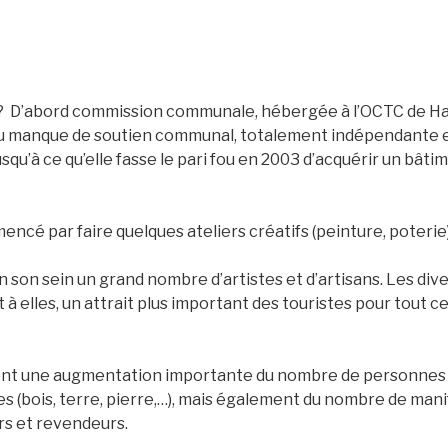
? D’abord commission communale, hébergée à l’OCTC de Hamo
 manque de soutien communal, totalement indépendante en
usqu’à ce qu’elle fasse le pari fou en 2003 d’acquérir un bât
encé par faire quelques ateliers créatifs (peinture, poterie)
 son sein un grand nombre d’artistes et d’artisans. Les dive
à elles, un attrait plus important des touristes pour tout c
nt une augmentation importante du nombre de personnes so
es (bois, terre, pierre,…), mais également du nombre de man
rs et revendeurs.