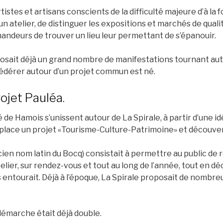
istes et artisans conscients de la difficulté majeure d’à la 
un atelier, de distinguer les expositions et marchés de qualité
mandeurs de trouver un lieu leur permettant de s’épanouir.
osait déjà un grand nombre de manifestations tournant autou
fédérer autour d’un projet commun est né.
rojet Pauléa.
té de Hamois s’unissent autour de La Spirale, à partir d’une 
place un projet «Tourisme-Culture-Patrimoine» et découver
ien nom latin du Bocq) consistait à permettre au public de 
atelier, sur rendez-vous et tout au long de l’année, tout en 
es entourait. Déjà à l’époque, La Spirale proposait de nombr
 démarche était déjà double.