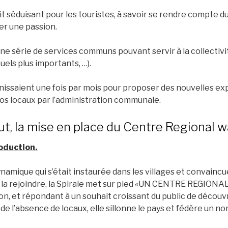
t séduisant pour les touristes, à savoir se rendre compte d
ger une passion.
ne série de services communs pouvant servir à la collectivité
s plus importants, …).
unissaient une fois par mois pour proposer des nouvelles exp
 nos locaux par l’administration communale.
ut, la mise en place du Centre Regional wa
roduction.
ynamique qui s’était instaurée dans les villages et convain
à la rejoindre, la Spirale met sur pied «UN CENTRE REGION
on, et répondant à un souhait croissant du public de découv
 de l’absence de locaux, elle sillonne le pays et fédère un n