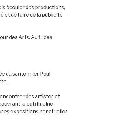
fois écouler des productions,
 et de faire de la publicité
r des Arts. Au fil des
idée du santonnier Paul
te .
rencontrer des artistes et
découvrant le patrimoine
euses expositions ponctuelles