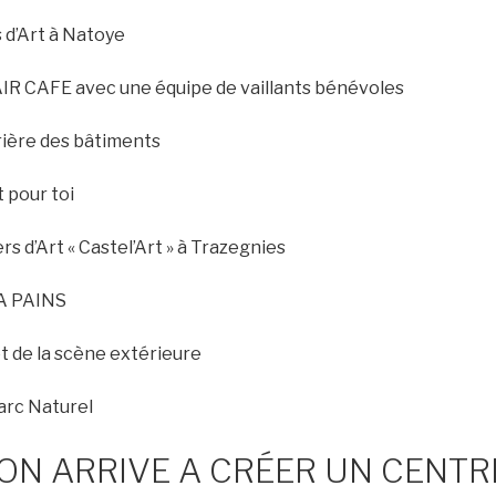
s d’Art à Natoye
AIR CAFE avec une équipe de vaillants bénévoles
rrière des bâtiments
t pour toi
rs d’Art « Castel’Art » à Trazegnies
 A PAINS
t de la scène extérieure
Parc Naturel
N ARRIVE A CRÉER UN CENTR