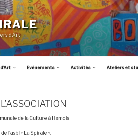
IRALE
ers d'Art
d’Art
Evénements
Activités
Ateliers et st
 L’ASSOCIATION
unale de la Culture à Hamois
e l’asbl « La Spirale ».