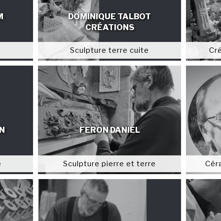
M
DOMINIQUE TALBOT
CRÉATIONS
Sculpture terre cuite
Cr
N
FERON DANIEL
e
Sculpture pierre et terre
Céra