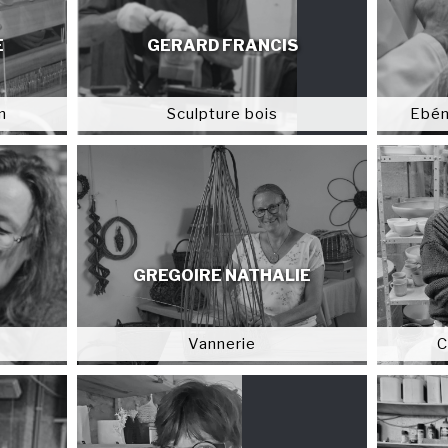
E
GERARD FRANCIS
n
Sculpture bois
Ebén
GREGOIRE NATHALIE
Vannerie
C