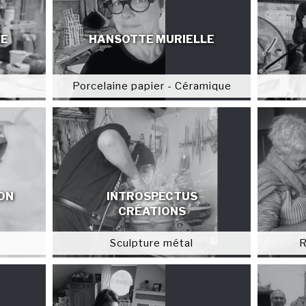
RE
HANSOTTE MURIELLE
Porcelaine papier - Céramique
ION
INTROSPECTUS
CRÉATIONS
Sculpture métal
R