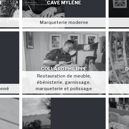
E
CAVE MYLÈNE
Marqueterie moderne
COLLARD PHILIPPE
D
Restauration de meuble,
ébénisterie, garnissage,
onné
marqueterie et polissage