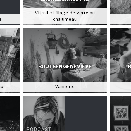
Vitrail et filage de verre au
e
chalumeau
BOUTSEN GENEVIÈVE
B
au
Vannerie