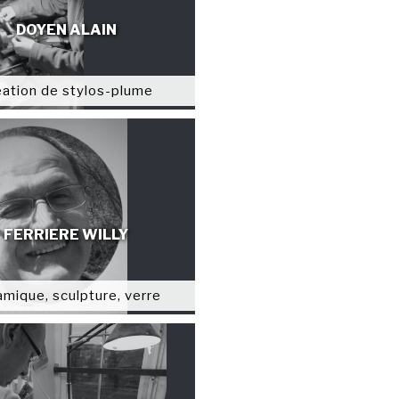
DOYEN ALAIN
éation de stylos-plume
FERRIERE WILLY
mique, sculpture, verre