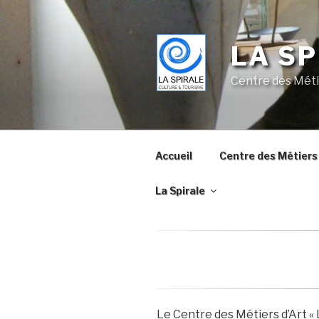
Skip
to
content
LA SP
Centre des Méti
Accueil
Centre des Métiers 
La Spirale
Le Centre des Métiers d’Art « 