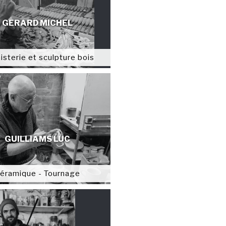
GERARD MICHEL
isterie et sculpture bois
GUILLIAMS LUC
éramique - Tournage