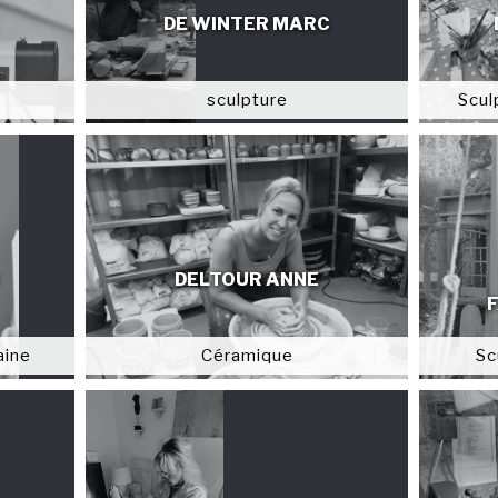
DE WINTER MARC
sculpture
Scul
DELTOUR ANNE
aine
Céramique
Sc