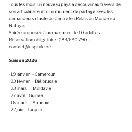
Tous les mois, un nouveau pays à découvrir au travers de
son art culinaire et d’un moment de partage avec les
demandeurs d’asile du Centre le «Relais du Monde » à
Natoye.
Soirée proposée à un maximum de 10 adultes.
Réservation obligatoire : 083/690.790 –
contact@laspirale.be
Saison 2026
-19 janvier – Cameroun
-23 février – Biélorussie
-23 mars – Moldavie
-27 avril – Guinée
-18 mai !!! – Arménie
-22 juin – Turquie
cuisine_du_monde_(4)
cuisine_du_monde_(3)
cuisine_du_monde_(2)
cuisine_du_monde_(1)