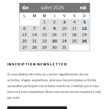
⇦
⇨
Juillet 2026
L
M
M
J
V
S
D
1
2
3
4
5
6
7
8
9
10
11
12
13
14
15
16
17
18
19
20
21
22
23
24
25
26
27
28
29
30
31
INSCRIPTION NEWSLETTER
Si vous désirez être tenu au courant régulièrement de nos
activités, stages, expositions, ainsi que des principales activités
auxquelles participent nos artistes membres, n'hésitez pas à vous
inscrire à notre newsletter. Nous vous enverrons en moyenne 1 mail
par mois.