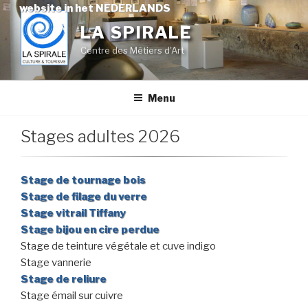
Skip
website in het NEDERLANDS
to
LA SPIRALE
content
Centre des Métiers d'Art
Menu
Stages adultes 2026
Stage de tournage bois
Stage de filage du verre
Stage vitrail Tiffany
Stage bijou en cire perdue
Stage de teinture végétale et cuve indigo
Stage vannerie
Stage de reliure
Stage émail sur cuivre