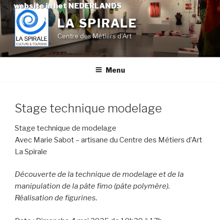
Skip
website in het NEDERLANDS
to
LA SPIRALE
content
Centre des Métiers d'Art
Menu
Stage technique modelage
Stage technique de modelage
Avec Marie Sabot – artisane du Centre des Métiers d’Art
La Spirale
Découverte de la technique de modelage et de la
manipulation de la pâte fimo (pâte polymère).
Réalisation de figurines.