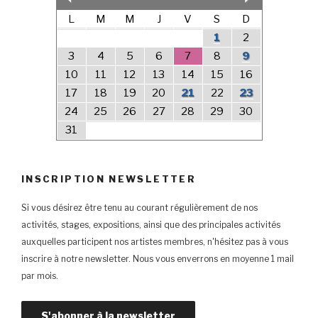
L
M
M
J
V
S
D
1
2
3
4
5
6
7
8
9
10
11
12
13
14
15
16
17
18
19
20
21
22
23
24
25
26
27
28
29
30
31
INSCRIPTION NEWSLETTER
Si vous désirez être tenu au courant régulièrement de nos
activités, stages, expositions, ainsi que des principales activités
auxquelles participent nos artistes membres, n'hésitez pas à vous
inscrire à notre newsletter. Nous vous enverrons en moyenne 1 mail
par mois.