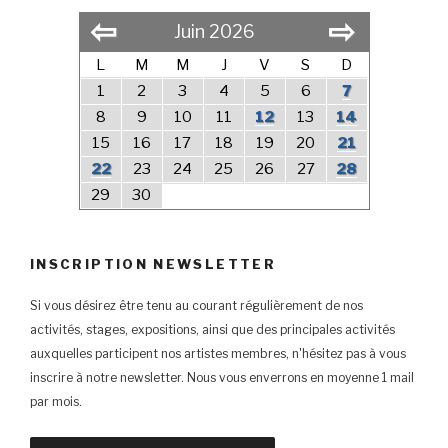
⇦
⇨
Juin 2026
L
M
M
J
V
S
D
1
2
3
4
5
6
7
8
9
10
11
12
13
14
15
16
17
18
19
20
21
22
23
24
25
26
27
28
29
30
INSCRIPTION NEWSLETTER
Si vous désirez être tenu au courant régulièrement de nos
activités, stages, expositions, ainsi que des principales activités
auxquelles participent nos artistes membres, n'hésitez pas à vous
inscrire à notre newsletter. Nous vous enverrons en moyenne 1 mail
par mois.