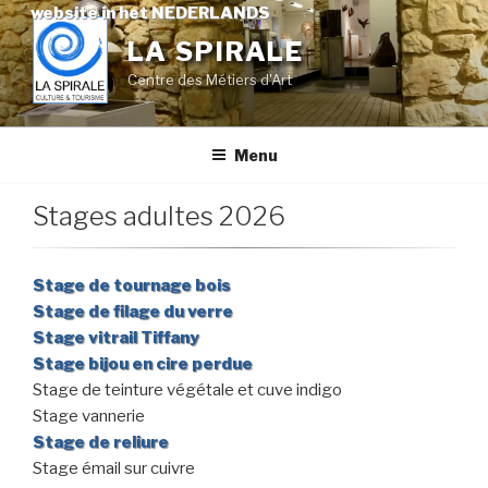
Skip
website in het NEDERLANDS
to
LA SPIRALE
content
Centre des Métiers d'Art
Menu
Stages adultes 2026
Stage de tournage bois
Stage de filage du verre
Stage vitrail Tiffany
Stage bijou en cire perdue
Stage de teinture végétale et cuve indigo
Stage vannerie
Stage de reliure
Stage émail sur cuivre