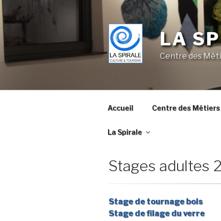
Skip
to
content
LA SP
Centre des Méti
Accueil
Centre des Métiers 
La Spirale
Stages adultes 
Stage de tournage bois
Stage de filage du verre