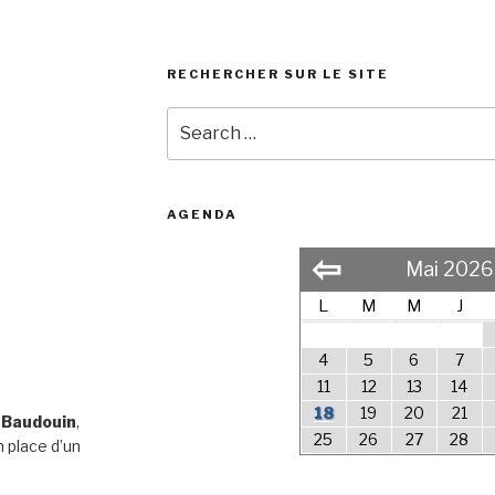
RECHERCHER SUR LE SITE
Search
for:
AGENDA
⇦
Mai 2026
L
M
M
J
4
5
6
7
11
12
13
14
18
19
20
21
 Baudouin
,
25
26
27
28
 place d’un