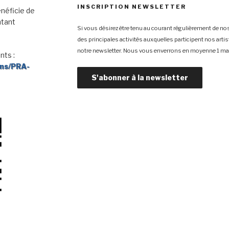
INSCRIPTION NEWSLETTER
néficie de
ntant
Si vous désirez être tenu au courant régulièrement de nos
des principales activités auxquelles participent nos arti
notre newsletter. Nous vous enverrons en moyenne 1 mai
nts :
ons/PRA-