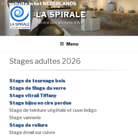
Skip
website in het NEDERLANDS
to
LA SPIRALE
content
Centre des Métiers d'Art
Menu
Stages adultes 2026
Stage de tournage bois
Stage de filage du verre
Stage vitrail Tiffany
Stage bijou en cire perdue
Stage de teinture végétale et cuve indigo
Stage vannerie
Stage de reliure
Stage émail sur cuivre