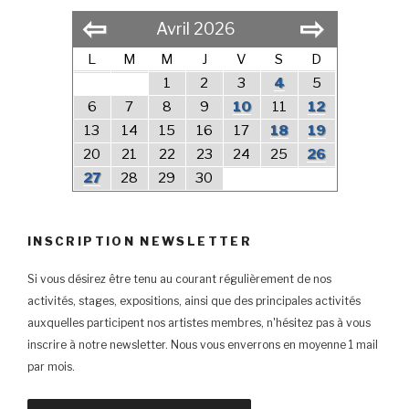
⇦
⇨
Avril 2026
L
M
M
J
V
S
D
1
2
3
4
5
6
7
8
9
10
11
12
13
14
15
16
17
18
19
20
21
22
23
24
25
26
27
28
29
30
INSCRIPTION NEWSLETTER
Si vous désirez être tenu au courant régulièrement de nos
activités, stages, expositions, ainsi que des principales activités
auxquelles participent nos artistes membres, n'hésitez pas à vous
inscrire à notre newsletter. Nous vous enverrons en moyenne 1 mail
par mois.