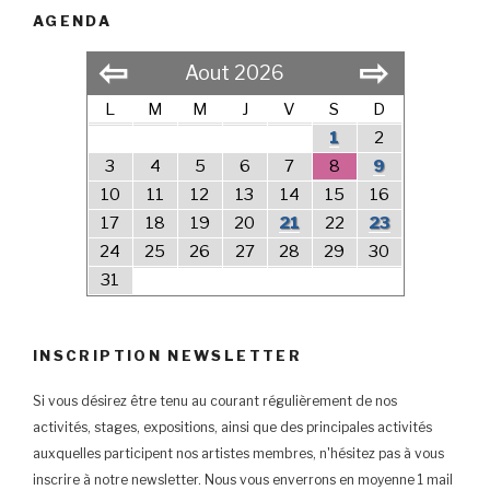
AGENDA
⇦
⇨
Aout 2026
L
M
M
J
V
S
D
1
2
3
4
5
6
7
8
9
10
11
12
13
14
15
16
17
18
19
20
21
22
23
24
25
26
27
28
29
30
31
INSCRIPTION NEWSLETTER
Si vous désirez être tenu au courant régulièrement de nos
activités, stages, expositions, ainsi que des principales activités
auxquelles participent nos artistes membres, n'hésitez pas à vous
inscrire à notre newsletter. Nous vous enverrons en moyenne 1 mail