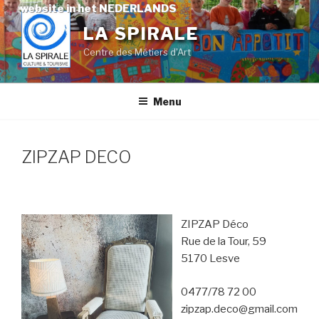
Skip
website in het NEDERLANDS
to
LA SPIRALE
content
Centre des Métiers d'Art
Menu
ZIPZAP DECO
ZIPZAP Déco
Rue de la Tour, 59
5170 Lesve
0477/78 72 00
zipzap.deco@gmail.com