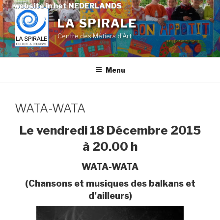
Skip
website in het NEDERLANDS
to
LA SPIRALE
content
Centre des Métiers d'Art
Menu
WATA-WATA
Le vendredi 18 Décembre 2015
à 20.00 h
WATA-WATA
(Chansons et musiques des balkans et
d’ailleurs)