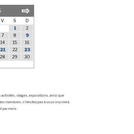
⇨
6
V
S
D
1
2
7
8
9
14
15
16
21
22
23
28
29
30
 activités, stages, expositions, ainsi que
stes membres, n'hésitez pas à vous inscrire à
l par mois.