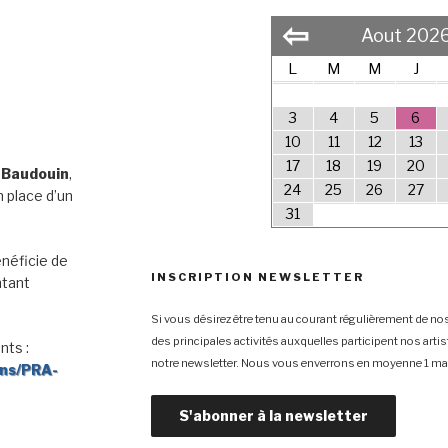
⇦
Aout 202
L
M
M
J
3
4
5
6
10
11
12
13
17
18
19
20
 Baudouin
,
24
25
26
27
 place d’un
31
néficie de
INSCRIPTION NEWSLETTER
ntant
Si vous désirez être tenu au courant régulièrement de nos
des principales activités auxquelles participent nos arti
nts :
notre newsletter. Nous vous enverrons en moyenne 1 mai
ons/PRA-