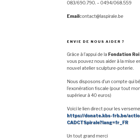
083/690.790. – 0494/068.559
Email
contact@laspirale.be
ENVIE DE NOUS AIDER ?
Grâce à l’appui de la
Fondation Roi
vous pouvez nous aider à la mise en
nouvel atelier sculpture-poterie.
Nous disposons d’un compte qui bé
l’exonération fiscale (pour tout mo
supérieur à 40 euros)
Voici le lien direct pour les verseme
https://donate.kbs-frb.be/acti
CADCTSpirale?lang=fr_FR
Un tout grand merci