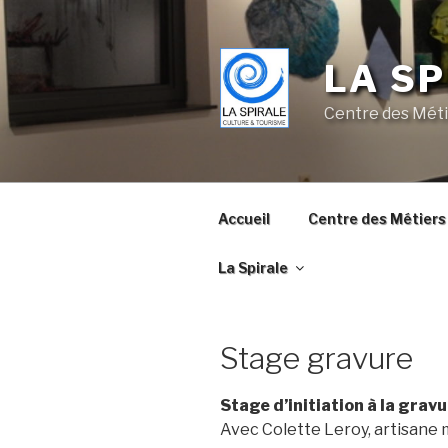
Skip
to
content
LA SP
Centre des Méti
Accueil
Centre des Métiers 
La Spirale
Stage gravure
Stage d’initiation à la grav
Avec Colette Leroy, artisane 