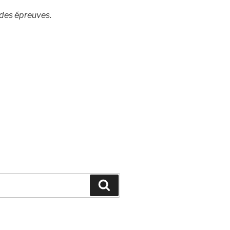
n des épreuves
.
Search