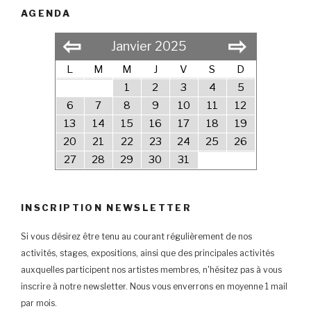
AGENDA
⇦
⇨
Janvier 2025
L
M
M
J
V
S
D
1
2
3
4
5
6
7
8
9
10
11
12
13
14
15
16
17
18
19
20
21
22
23
24
25
26
27
28
29
30
31
INSCRIPTION NEWSLETTER
Si vous désirez être tenu au courant régulièrement de nos
activités, stages, expositions, ainsi que des principales activités
auxquelles participent nos artistes membres, n'hésitez pas à vous
inscrire à notre newsletter. Nous vous enverrons en moyenne 1 mail
par mois.