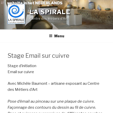
Skip
website in het NEDERLANDS
to
LA SPIRALE
content
Centre des Métiers d'Art
Menu
Stage Email sur cuivre
Stage d’initiation
Email sur cuivre
Avec Michèle Baumont – artisane exposant au Centre
des Métiers d’Art
Pose d’émail au pinceau sur une plaque de cuivre.
Façonnage des contours du dessin au fil de cuivre.