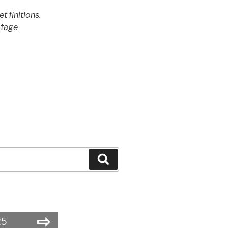
t finitions.
stage
Search
⇨
25