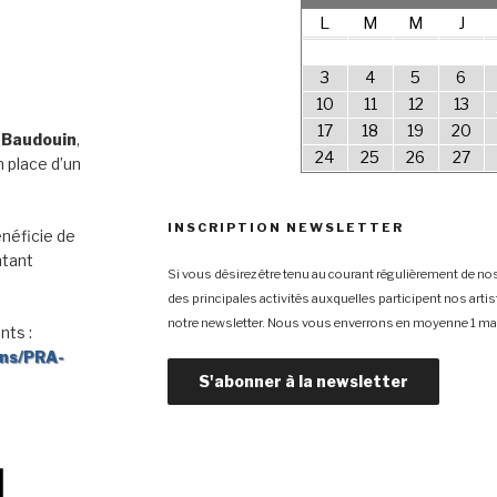
L
M
M
J
3
4
5
6
10
11
12
13
17
18
19
20
 Baudouin
,
24
25
26
27
 place d’un
INSCRIPTION NEWSLETTER
néficie de
ntant
Si vous désirez être tenu au courant régulièrement de nos
des principales activités auxquelles participent nos arti
notre newsletter. Nous vous enverrons en moyenne 1 mai
nts :
ons/PRA-