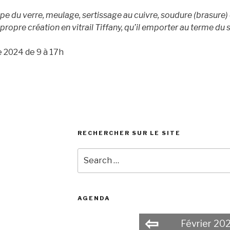
upe du verre, meulage, sertissage au cuivre, soudure (brasure) e
 propre création en vitrail Tiffany, qu’il emporter au terme du 
e 2024 de 9 à 17h
RECHERCHER SUR LE SITE
Search
for:
AGENDA
⇦
Février 20