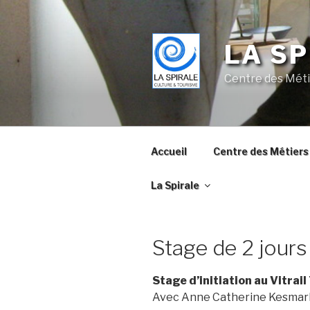
Skip
to
content
LA SP
Centre des Méti
Accueil
Centre des Métiers 
La Spirale
Stage de 2 jours 
Stage d’initiation au Vitrail
Avec Anne Catherine Kesmarki