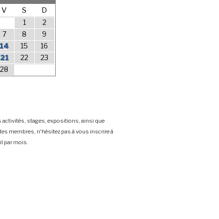
V
S
D
1
2
7
8
9
14
15
16
21
22
23
28
 activités, stages, expositions, ainsi que
stes membres, n'hésitez pas à vous inscrire à
l par mois.