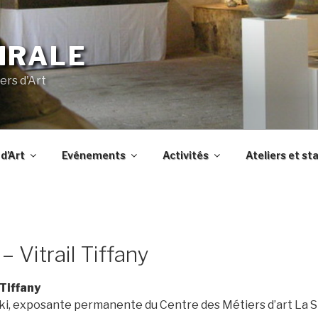
IRALE
ers d'Art
d’Art
Evénements
Activités
Ateliers et st
– Vitrail Tiffany
 Tiffany
, exposante permanente du Centre des Métiers d’art La S