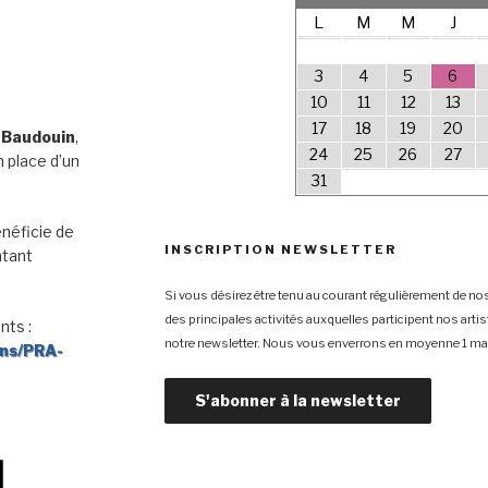
L
M
M
J
3
4
5
6
10
11
12
13
17
18
19
20
 Baudouin
,
24
25
26
27
 place d’un
31
néficie de
INSCRIPTION NEWSLETTER
ntant
Si vous désirez être tenu au courant régulièrement de nos
des principales activités auxquelles participent nos arti
nts :
notre newsletter. Nous vous enverrons en moyenne 1 mai
ons/PRA-