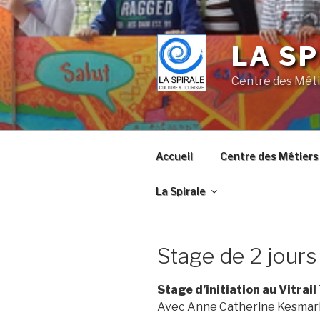
Skip
to
content
LA SP
Centre des Méti
Accueil
Centre des Métiers 
La Spirale
Stage de 2 jours 
Stage d’initiation au Vitrail
Avec Anne Catherine Kesmarki