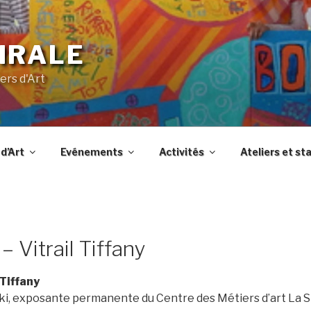
IRALE
ers d'Art
d’Art
Evénements
Activités
Ateliers et st
– Vitrail Tiffany
 Tiffany
, exposante permanente du Centre des Métiers d’art La S