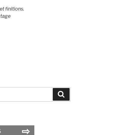
t finitions.
stage
Search
⇨
6