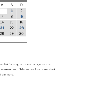
V
S
D
1
2
7
8
9
14
15
16
21
22
23
28
29
30
 activités, stages, expositions, ainsi que
stes membres, n'hésitez pas à vous inscrire à
l par mois.