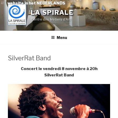
Skip
website in het NEDERLANDS
to
LA SPIRALE
content
Centre des Métiers d'Art
Menu
SilverRat Band
Concert le vendredi 8 novembre à 20h
SilverRat Band