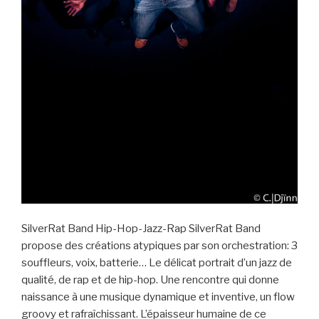
SilverRat Band Hip-Hop-Jazz-Rap SilverRat Band
propose des créations atypiques par son orchestration: 3
souffleurs, voix, batterie… Le délicat portrait d’un jazz de
qualité, de rap et de hip-hop. Une rencontre qui donne
naissance à une musique dynamique et inventive, un flow
groovy et rafraîchissant. L’épaisseur humaine de ce