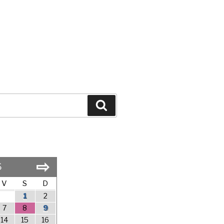
Search
⇨
6
V
S
D
1
2
7
8
9
14
15
16