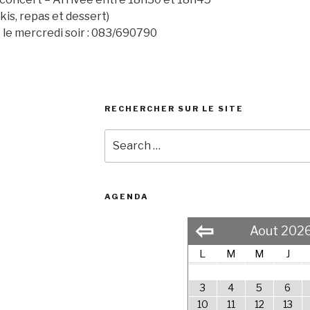
skis, repas et dessert)
 le mercredi soir : 083/690790
RECHERCHER SUR LE SITE
Search
for:
AGENDA
⇦
Aout 202
L
M
M
J
3
4
5
6
10
11
12
13