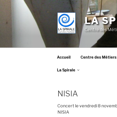
Skip
to
content
LA SP
Centre des Méti
Accueil
Centre des Métiers 
La Spirale
NISIA
Concert le vendredi 8 novem
NISIA