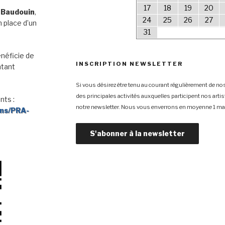
17
18
19
20
 Baudouin
,
24
25
26
27
 place d’un
31
néficie de
INSCRIPTION NEWSLETTER
ntant
Si vous désirez être tenu au courant régulièrement de nos
des principales activités auxquelles participent nos arti
nts :
notre newsletter. Nous vous enverrons en moyenne 1 mai
ons/PRA-