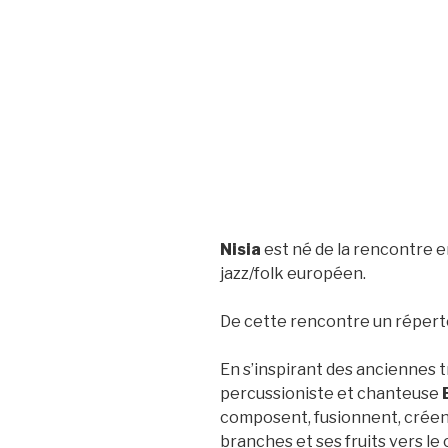
Nisia
est né de la rencontre en
jazz/folk européen.
De cette rencontre un répertoi
En s’inspirant des anciennes t
percussioniste et chanteuse
composent, fusionnent, créent 
branches et ses fruits vers le 