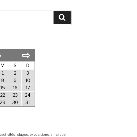
Search
⇨
5
V
S
D
1
2
3
8
9
10
15
16
17
22
23
24
29
30
31
 activités, stages, expositions, ainsi que