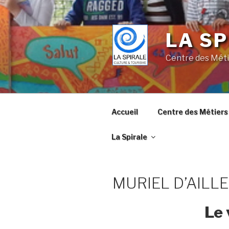
Skip
to
content
LA SP
Centre des Méti
Accueil
Centre des Métiers 
La Spirale
MURIEL D’AILL
Le 