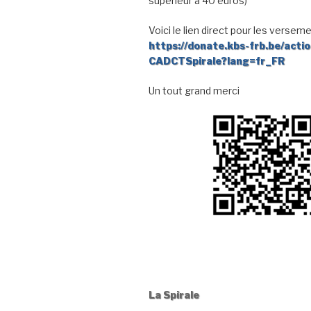
supérieur à 40 euros)
Voici le lien direct pour les verseme
https://donate.kbs-frb.be/acti
CADCTSpirale?lang=fr_FR
Un tout grand merci
La Spirale