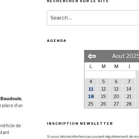
RECHERCHER SUR LE SITE
Search
for:
AGENDA
⇦
Aout 202
L
M
M
J
4
5
6
7
11
12
13
14
18
19
20
21
 Baudouin
,
25
26
27
28
 place d’un
INSCRIPTION NEWSLETTER
néficie de
ntant
Si vous désirez être tenu au courant régulièrement de nos