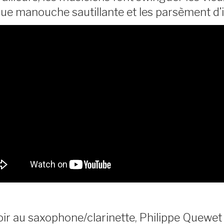
ue manouche sautillante et les parsèment d
ir au saxophone/clarinette, Philippe Quewet 