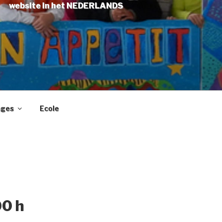
website in het NEDERLANDS
ages
Ecole
00 h