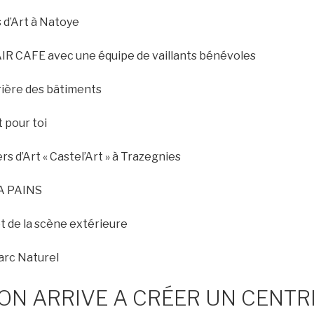
s d’Art à Natoye
AIR CAFE avec une équipe de vaillants bénévoles
rrière des bâtiments
t pour toi
rs d’Art « Castel’Art » à Trazegnies
 A PAINS
t de la scène extérieure
Parc Naturel
N ARRIVE A CRÉER UN CENTR