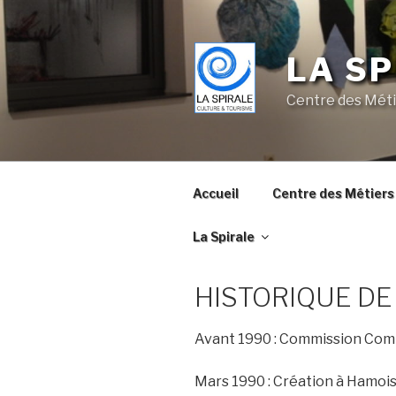
Skip
to
content
LA SP
Centre des Méti
Accueil
Centre des Métiers 
La Spirale
HISTORIQUE DE
Avant 1990 : Commission Comm
Mars 1990 : Création à Hamois d