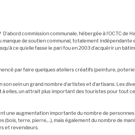
? D’abord commission communale, hébergée à l’OCTC de Hamo
 manque de soutien communal, totalement indépendante en
usqu’à ce qu’elle fasse le pari fou en 2003 d’acquérir un bât
encé par faire quelques ateliers créatifs (peinture, poterie)
 son sein un grand nombre d’artistes et d’artisans. Les dive
à elles, un attrait plus important des touristes pour tout c
nt une augmentation importante du nombre de personnes so
es (bois, terre, pierre,…), mais également du nombre de man
rs et revendeurs.