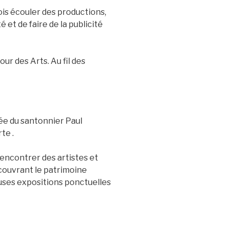
fois écouler des productions,
 et de faire de la publicité
r des Arts. Au fil des
idée du santonnier Paul
te .
rencontrer des artistes et
découvrant le patrimoine
euses expositions ponctuelles