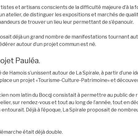
istes et artisans conscients de la difficulté majeure d’à la 
un atelier, de distinguer les expositions et marchés de qualité
mandeurs de trouver un lieu leur permettant de s’épanouir.
osait déjà un grand nombre de manifestations tournant autou
fédérer autour d’un projet commun est né.
rojet Pauléa.
té de Hamois s’unissent autour de La Spirale, à partir d’une 
place un projet «Tourisme-Culture-Patrimoine» et découver
ien nom latin du Bocq) consistait à permettre au public de 
atelier, sur rendez-vous et tout au long de l’année, tout en 
es entourait. Déjà à l’époque, La Spirale proposait de nombr
 démarche était déjà double.