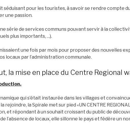
t séduisant pour les touristes, à savoir se rendre compte d
ger une passion.
ne série de services communs pouvant servir à la collectivité
s plus importants, …).
unissaient une fois par mois pour proposer des nouvelles exp
 nos locaux par l’administration communale.
ut, la mise en place du Centre Regional wa
roduction.
ynamique qui s’était instaurée dans les villages et convain
à la rejoindre, la Spirale met sur pied «UN CENTRE REGION
on, et répondant à un souhait croissant du public de découv
 de l’absence de locaux, elle sillonne le pays et fédère un n