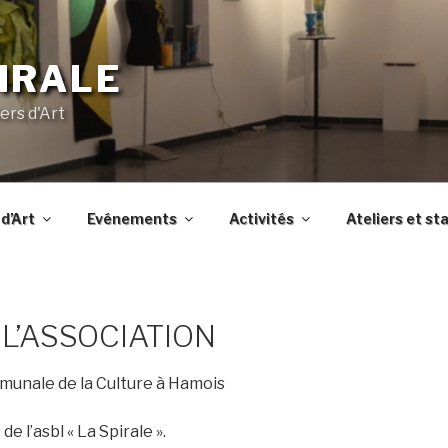
IRALE
ers d'Art
d’Art
Evénements
Activités
Ateliers et st
 L’ASSOCIATION
unale de la Culture à Hamois
e l’asbl « La Spirale ».