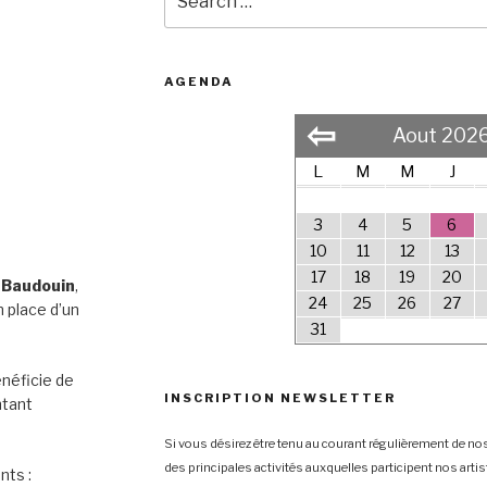
for:
AGENDA
⇦
Aout 202
L
M
M
J
3
4
5
6
10
11
12
13
17
18
19
20
 Baudouin
,
24
25
26
27
 place d’un
31
néficie de
INSCRIPTION NEWSLETTER
ntant
Si vous désirez être tenu au courant régulièrement de nos
des principales activités auxquelles participent nos arti
nts :