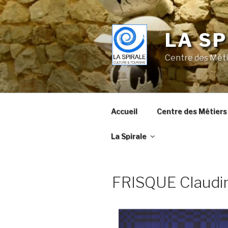
Skip
to
content
LA SP
Centre des Méti
Accueil
Centre des Métiers 
La Spirale
FRISQUE Claudi