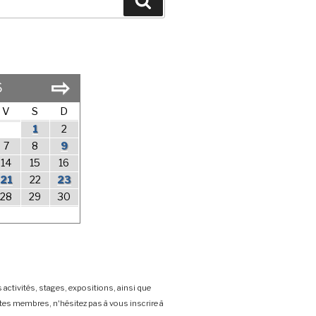
Search
⇨
6
V
S
D
1
2
7
8
9
14
15
16
21
22
23
28
29
30
 activités, stages, expositions, ainsi que
stes membres, n'hésitez pas à vous inscrire à