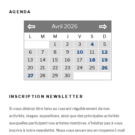
AGENDA
⇦
⇨
Avril 2026
L
M
M
J
V
S
D
1
2
3
4
5
6
7
8
9
10
11
12
13
14
15
16
17
18
19
20
21
22
23
24
25
26
27
28
29
30
INSCRIPTION NEWSLETTER
Si vous désirez être tenu au courant régulièrement de nos
activités, stages, expositions, ainsi que des principales activités
auxquelles participent nos artistes membres, n'hésitez pas à vous
inscrire à notre newsletter. Nous vous enverrons en moyenne 1 mail