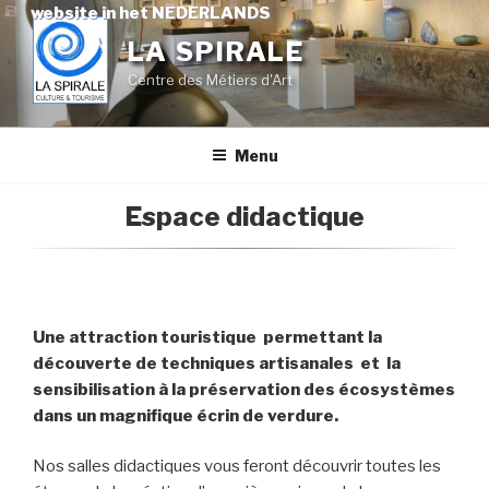
Skip
website in het NEDERLANDS
to
LA SPIRALE
content
Centre des Métiers d'Art
Menu
Espace didactique
Une attraction touristique permettant la
découverte de techniques artisanales et la
sensibilisation à la préservation des écosystèmes
dans un magnifique écrin de verdure.
Nos salles didactiques vous feront découvrir toutes les