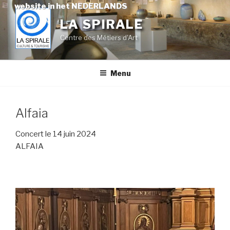
Skip
website in het NEDERLANDS
to
LA SPIRALE
content
Centre des Métiers d'Art
Menu
Alfaia
Concert le 14 juin 2024
ALFAIA