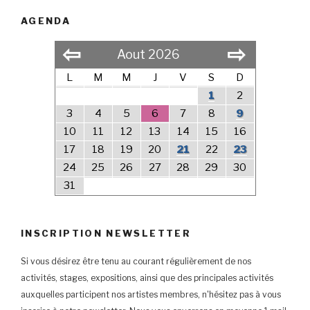
AGENDA
⇦
⇨
Aout 2026
L
M
M
J
V
S
D
1
2
3
4
5
6
7
8
9
10
11
12
13
14
15
16
17
18
19
20
21
22
23
24
25
26
27
28
29
30
31
INSCRIPTION NEWSLETTER
Si vous désirez être tenu au courant régulièrement de nos
activités, stages, expositions, ainsi que des principales activités
auxquelles participent nos artistes membres, n'hésitez pas à vous