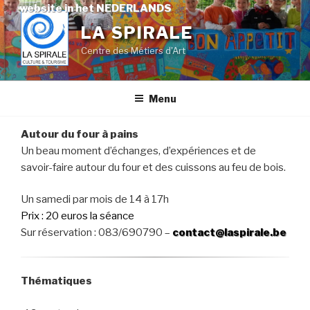
Skip
website in het NEDERLANDS
to
LA SPIRALE
content
Centre des Métiers d'Art
Menu
Autour du four à pains
Un beau moment d’échanges, d’expériences et de
savoir-faire autour du four et des cuissons au feu de bois.
Un samedi par mois de 14 à 17h
Prix : 20 euros la séance
Sur réservation : 083/690790 –
contact@laspirale.be
Thématiques