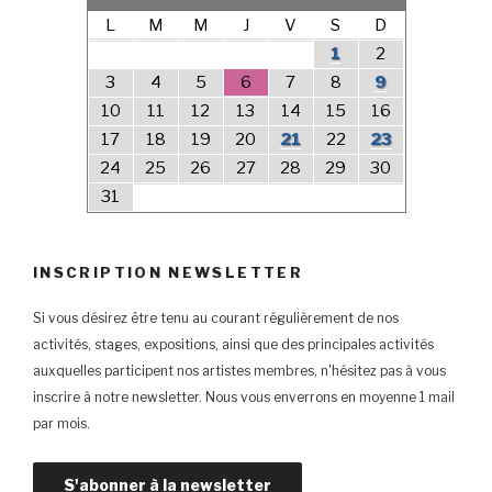
L
M
M
J
V
S
D
1
2
3
4
5
6
7
8
9
10
11
12
13
14
15
16
17
18
19
20
21
22
23
24
25
26
27
28
29
30
31
INSCRIPTION NEWSLETTER
Si vous désirez être tenu au courant régulièrement de nos
activités, stages, expositions, ainsi que des principales activités
auxquelles participent nos artistes membres, n'hésitez pas à vous
inscrire à notre newsletter. Nous vous enverrons en moyenne 1 mail
par mois.