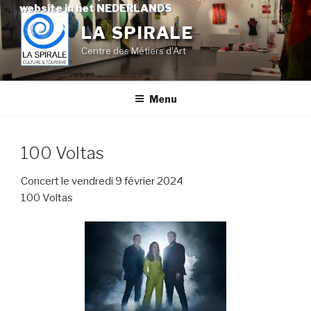
Skip
website in het NEDERLANDS
to
LA SPIRALE
content
Centre des Métiers d'Art
Menu
100 Voltas
Concert le vendredi 9 février 2024
100 Voltas