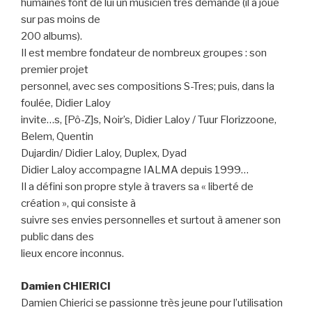
humaines font de lui un musicien très demandé (il a joué
sur pas moins de
200 albums).
Il est membre fondateur de nombreux groupes : son
premier projet
personnel, avec ses compositions S-Tres; puis, dans la
foulée, Didier Laloy
invite…s, [Pô-Z]s, Noir’s, Didier Laloy / Tuur Florizzoone,
Belem, Quentin
Dujardin/ Didier Laloy, Duplex, Dyad
Didier Laloy accompagne IALMA depuis 1999…
Il a défini son propre style à travers sa « liberté de
création », qui consiste à
suivre ses envies personnelles et surtout à amener son
public dans des
lieux encore inconnus.
Damien CHIERICI
Damien Chierici se passionne très jeune pour l’utilisation