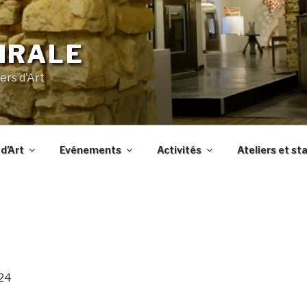
IRALE
ers d'Art
d’Art
Evénements
Activités
Ateliers et st
024