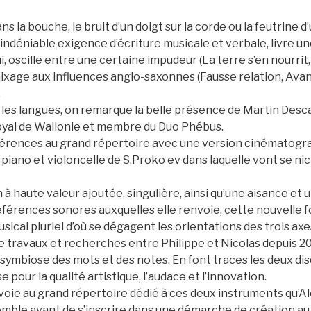
s la bouche, le bruit d’un doigt sur la corde ou la feutrine 
indéniable exigence d’écriture musicale et verbale, livre u
i, oscille entre une certaine impudeur (La terre s’en nourrit,
ixage aux influences anglo-saxonnes (Fausse relation, Avant
.
nt les langues, on remarque la belle présence de Martin Des
oyal de Wallonie et membre du Duo Phébus.
érences au grand répertoire avec une version cinématogr
iano et violoncelle de S.Proko ev dans laquelle vont se nic
haute valeur ajoutée, singulière, ainsi qu’une aisance et un p
 références sonores auxquelles elle renvoie, cette nouvelle
cal pluriel d’où se dégagent les orientations des trois axes
e travaux et recherches entre Philippe et Nicolas depuis 20
symbiose des mots et des notes. En font traces les deux dis
e pour la qualité artistique, l’audace et l’innovation.
nvoie au grand répertoire dédié à ces deux instruments qu’A
mble avant de s’inscrire dans une démarche de création au s