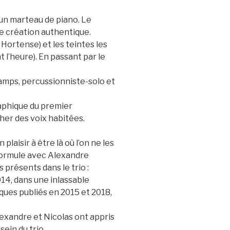
d’un marteau de piano. Le
ne création authentique.
 Hortense) et les teintes les
 l’heure). En passant par le
camps, percussionniste-solo et
aphique du premier
her des voix habitées.
laisir à être là où l’on ne les
 formule avec Alexandre
 présents dans le trio :
14, dans une inlassable
ques publiés en 2015 et 2018,
lexandre et Nicolas ont appris
ein du trio.