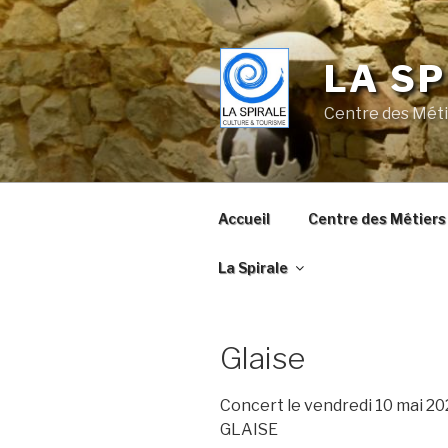
Skip
to
content
LA SP
Centre des Méti
Accueil
Centre des Métiers 
La Spirale
Glaise
Concert le vendredi 10 mai 2
GLAISE