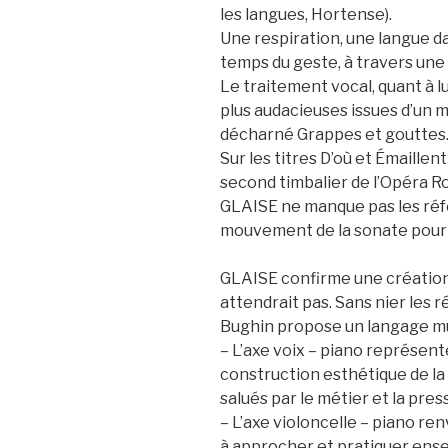
les langues, Hortense).
Une respiration, une langue dan
temps du geste, à travers une 
Le traitement vocal, quant à lu
plus audacieuses issues d’un m
décharné Grappes et gouttes
Sur les titres D’où et Émaille
second timbalier de l’Opéra R
GLAISE ne manque pas les réf
mouvement de la sonate pour p
GLAISE confirme une création à 
attendrait pas. Sans nier les
Bughin propose un langage musi
– L’axe voix – piano représent
construction esthétique de la 
salués par le métier et la press
– L’axe violoncelle – piano re
à approcher et pratiquer ense