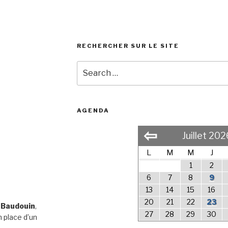
RECHERCHER SUR LE SITE
Search
for:
AGENDA
⇦
Juillet 202
L
M
M
J
1
2
6
7
8
9
13
14
15
16
20
21
22
23
 Baudouin
,
27
28
29
30
 place d’un