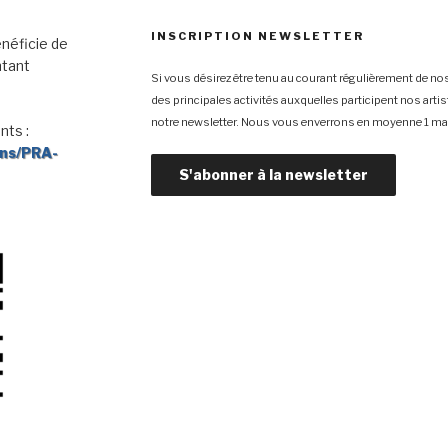
INSCRIPTION NEWSLETTER
néficie de
ntant
Si vous désirez être tenu au courant régulièrement de nos
des principales activités auxquelles participent nos arti
notre newsletter. Nous vous enverrons en moyenne 1 mai
nts :
ons/PRA-