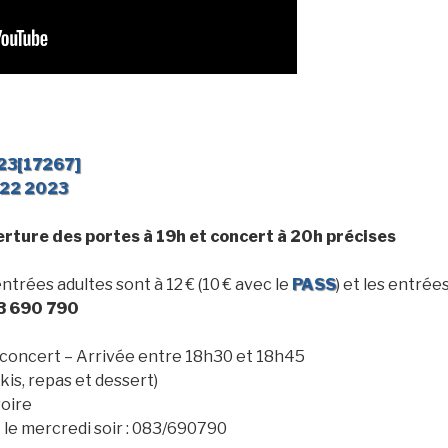
23[17267]
022 2023
erture des portes à 19h et concert à 20h précises
entrées adultes sont à 12 € (10 € avec le
PASS
) et les entrée
3 690 790
le concert – Arrivée entre 18h30 et 18h45
skis, repas et dessert)
voire
 le mercredi soir : 083/690790