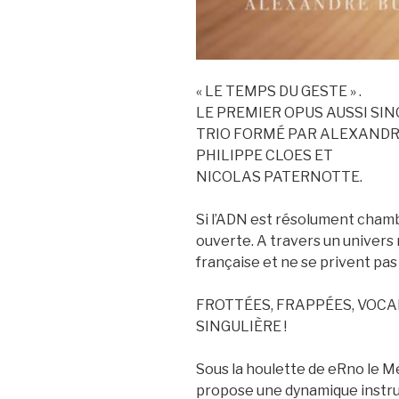
« LE TEMPS DU GESTE » .
LE PREMIER OPUS AUSSI SIN
TRIO FORMÉ PAR ALEXANDR
PHILIPPE CLOES ET
NICOLAS PATERNOTTE.
Si l’ADN est résolument chamb
ouverte. A travers un univers
française et ne se privent pas
FROTTÉES, FRAPPÉES, VOC
SINGULIÈRE !
Sous la houlette de eRno le Me
propose une dynamique instrum