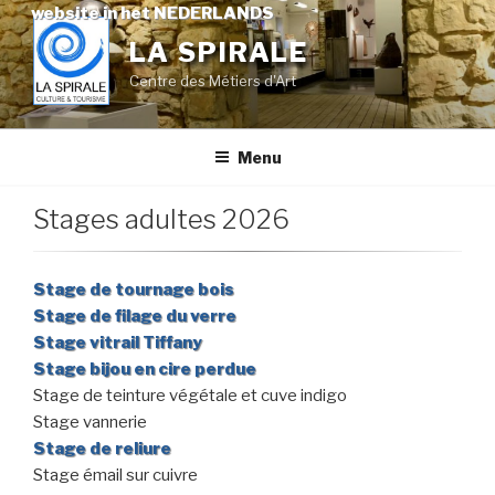
Skip
website in het NEDERLANDS
to
LA SPIRALE
content
Centre des Métiers d'Art
Menu
Stages adultes 2026
Stage de tournage bois
Stage de filage du verre
Stage vitrail Tiffany
Stage bijou en cire perdue
Stage de teinture végétale et cuve indigo
Stage vannerie
Stage de reliure
Stage émail sur cuivre