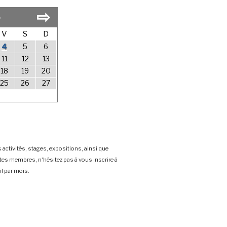
⇨
5
V
S
D
4
5
6
11
12
13
18
19
20
25
26
27
 activités, stages, expositions, ainsi que
stes membres, n'hésitez pas à vous inscrire à
l par mois.