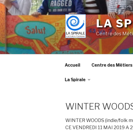
Skip
to
content
LA SP
Centre des Méti
Accueil
Centre des Métiers 
La Spirale
WINTER WOOD
WINTER WOODS (indie/folk mu
CE VENDREDI 11 MAI 2019 A 