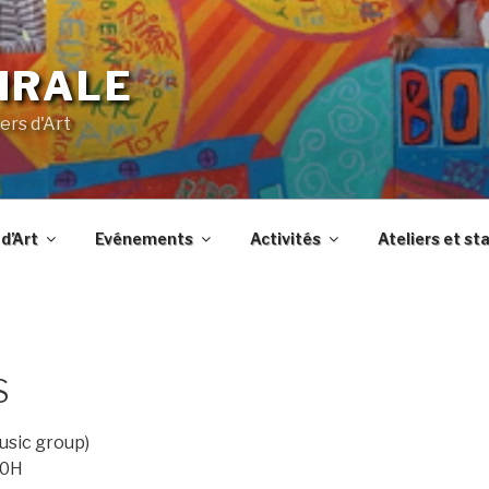
IRALE
ers d'Art
d’Art
Evénements
Activités
Ateliers et st
S
sic group)
20H