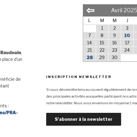
⇦
Avril 202
L
M
M
J
1
2
3
7
8
9
10
14
15
16
17
21
22
23
24
 Baudouin
,
28
29
30
 place d’un
INSCRIPTION NEWSLETTER
néficie de
ntant
Si vous désirez être tenu au courant régulièrement de nos
des principales activités auxquelles participent nos arti
notre newsletter. Nous vous enverrons en moyenne 1 mai
nts :
ons/PRA-