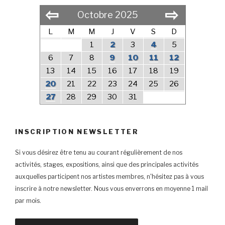
⇦
⇨
Octobre 2025
L
M
M
J
V
S
D
1
2
3
4
5
6
7
8
9
10
11
12
13
14
15
16
17
18
19
20
21
22
23
24
25
26
27
28
29
30
31
INSCRIPTION NEWSLETTER
Si vous désirez être tenu au courant régulièrement de nos
activités, stages, expositions, ainsi que des principales activités
auxquelles participent nos artistes membres, n'hésitez pas à vous
inscrire à notre newsletter. Nous vous enverrons en moyenne 1 mail
par mois.