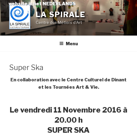
Skip
website in het NEDERLANDS
to
LA SPIRALE
content
Centre des Métiers d'Art
Menu
Super Ska
En collaboration avec le Centre Culturel de Dinant
et les Tournées Art & Vie.
Le vendredi 11 Novembre 2016 à
20.00 h
SUPER SKA