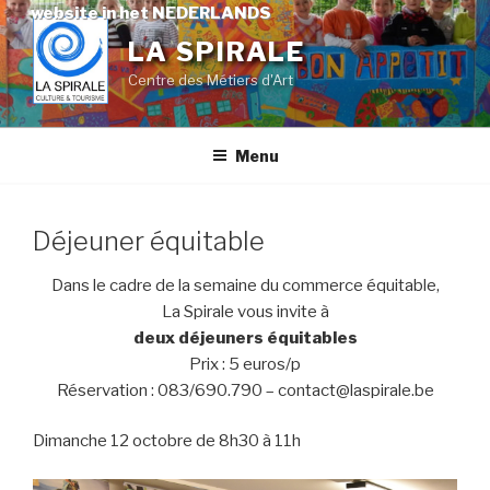
Skip
website in het NEDERLANDS
to
LA SPIRALE
content
Centre des Métiers d'Art
Menu
Déjeuner équitable
Dans le cadre de la semaine du commerce équitable,
La Spirale vous invite à
deux déjeuners équitables
Prix : 5 euros/p
Réservation : 083/690.790 – contact@laspirale.be
Dimanche 12 octobre de 8h30 à 11h