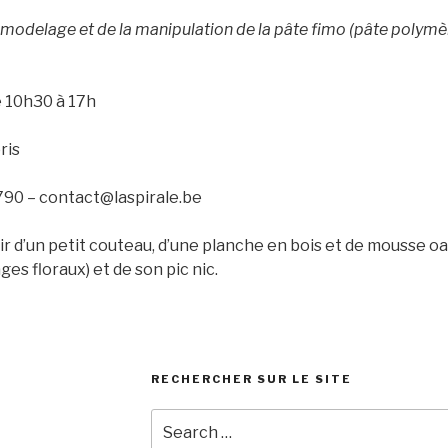
modelage et de la manipulation de la pâte fimo (pâte polymèr
e 10h30 à 17h
ris
.790 – contact@laspirale.be
r d’un petit couteau, d’une planche en bois et de mousse oas
es floraux) et de son pic nic.
RECHERCHER SUR LE SITE
Search
for: