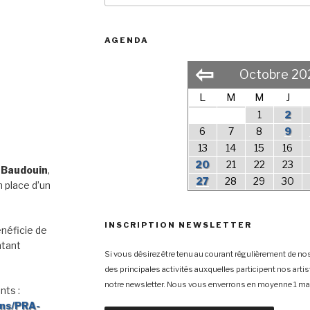
AGENDA
⇦
Octobre 20
L
M
M
J
1
2
6
7
8
9
13
14
15
16
20
21
22
23
 Baudouin
,
27
28
29
30
 place d’un
INSCRIPTION NEWSLETTER
néficie de
ntant
Si vous désirez être tenu au courant régulièrement de nos
des principales activités auxquelles participent nos arti
notre newsletter. Nous vous enverrons en moyenne 1 mai
nts :
ons/PRA-