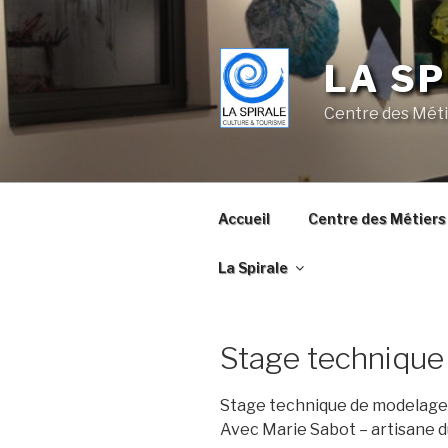
Skip
to
content
LA SP
Centre des Méti
Accueil
Centre des Métiers 
La Spirale
Stage techniqu
Stage technique de modelage
Avec Marie Sabot – artisane d