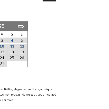
⇨
25
V
S
D
3
4
5
10
11
12
17
18
19
24
25
26
31
 activités, stages, expositions, ainsi que
stes membres, n'hésitez pas à vous inscrire à
l par mois.