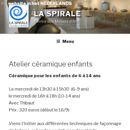
Skip
website in het NEDERLANDS
to
LA SPIRALE
content
Centre des Métiers d'Art
Menu
Atelier céramique enfants
Céramique pour les enfants de 6 à 14 ans
Le mercredi de 13h30 à 15h30 (6-9 ans)
le mercredi de 16h à 18h (10-14 ans)
Avec Thibaut
Prix : 320 euros (début le 16/9)
Viens t’initier aux différentes techniques de façonnage