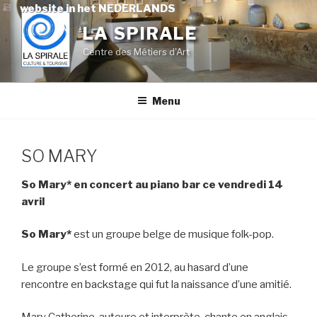
Skip
website in het NEDERLANDS
to
LA SPIRALE
content
Centre des Métiers d'Art
Menu
SO MARY
So Mary* en concert au piano bar ce vendredi 14
avril
So Mary*
est un groupe belge de musique folk-pop.
Le groupe s’est formé en 2012, au hasard d’une
rencontre en backstage qui fut la naissance d’une amitié.