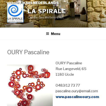
Skip
website in het NEDERLANDS
to
LA SPIRALE
content
Centre des Métiers d'Art
Menu
OURY Pascaline
OURY Pascaline
Rue Langeveld, 65
1180 Uccle
0483/12 73 77
pascaline.oury@email.com
www.pascalineoury.com