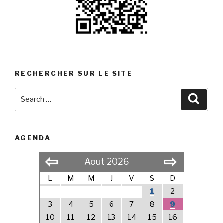
RECHERCHER SUR LE SITE
Search
Searc
for:
AGENDA
⇦
⇨
Aout 2026
L
M
M
J
V
S
D
1
2
3
4
5
6
7
8
9
10
11
12
13
14
15
16