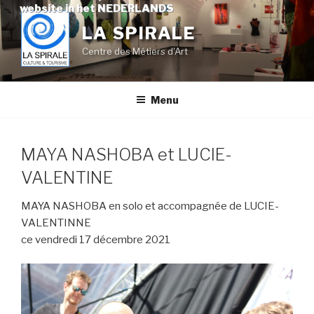
Skip
website in het NEDERLANDS
to
LA SPIRALE
content
Centre des Métiers d'Art
Menu
MAYA NASHOBA et LUCIE-
VALENTINE
MAYA NASHOBA en solo et accompagnée de LUCIE-
VALENTINNE
ce vendredi 17 décembre 2021