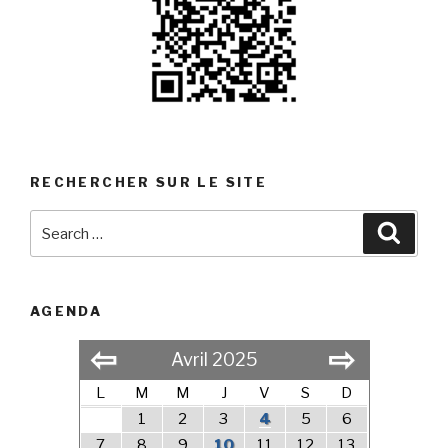
RECHERCHER SUR LE SITE
Search
Searc
for:
AGENDA
⇦
⇨
Avril 2025
L
M
M
J
V
S
D
1
2
3
4
5
6
7
8
9
10
11
12
13