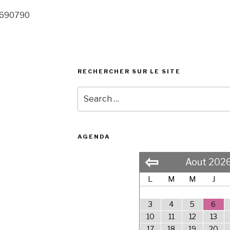
3/690790
RECHERCHER SUR LE SITE
Search
for:
AGENDA
⇦
Aout 202
L
M
M
J
3
4
5
6
10
11
12
13
17
18
19
20