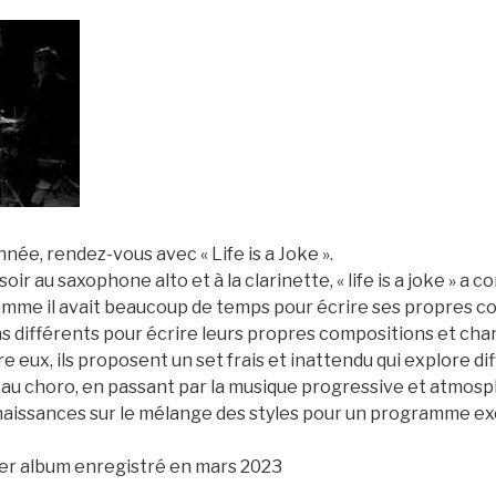
née, rendez-vous avec « Life is a Joke ».
soir au saxophone alto et à la clarinette, « life is a joke »
omme il avait beaucoup de temps pour écrire ses propres com
ns différents pour écrire leurs propres compositions et ch
re eux, ils proposent un set frais et inattendu qui explore di
au choro, en passant par la musique progressive et atmosphé
issances sur le mélange des styles pour un programme exclu
er album enregistré en mars 2023