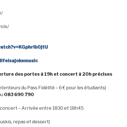
e/
voix/
watch?v=KGphrlb0jtU
lifeisajokemusic
erture des portes à 19h et concert à 20h précises
étenteurs du Pass Fidélité – 6 € pour les étudiants)
au
083 690 790
e concert – Arrivée entre 1830 et 18h45
ouskis, repas et dessert)