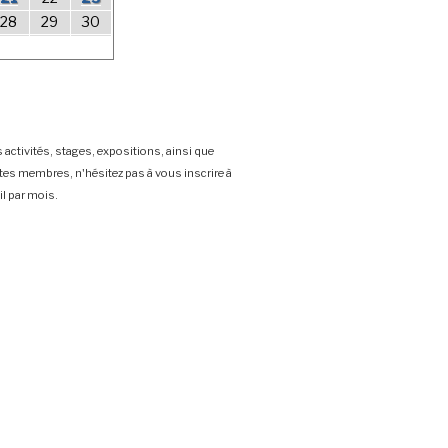
28
29
30
 activités, stages, expositions, ainsi que
stes membres, n'hésitez pas à vous inscrire à
l par mois.