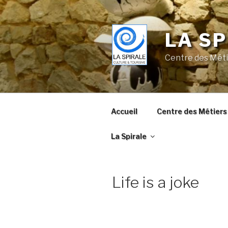
Skip
to
content
LA SP
Centre des Méti
Accueil
Centre des Métiers 
La Spirale
Life is a joke