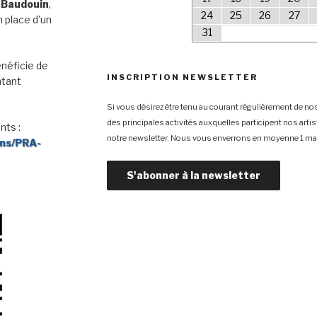
 Baudouin
,
24
25
26
27
 place d’un
31
néficie de
INSCRIPTION NEWSLETTER
ntant
Si vous désirez être tenu au courant régulièrement de nos
des principales activités auxquelles participent nos arti
nts :
notre newsletter. Nous vous enverrons en moyenne 1 mai
ons/PRA-