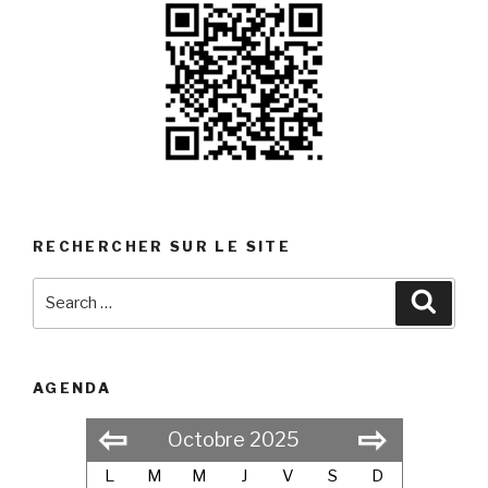
RECHERCHER SUR LE SITE
Search
Searc
for:
AGENDA
⇦
⇨
Octobre 2025
L
M
M
J
V
S
D