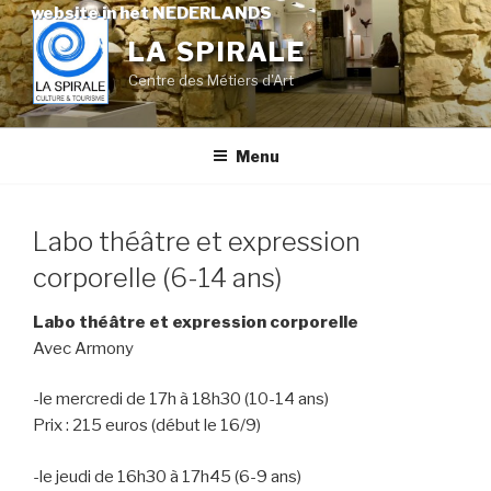
Skip
website in het NEDERLANDS
to
LA SPIRALE
content
Centre des Métiers d'Art
Menu
Labo théâtre et expression
corporelle (6-14 ans)
Labo théâtre et expression corporelle
Avec Armony
-le mercredi de 17h à 18h30 (10-14 ans)
Prix : 215 euros (début le 16/9)
-le jeudi de 16h30 à 17h45 (6-9 ans)