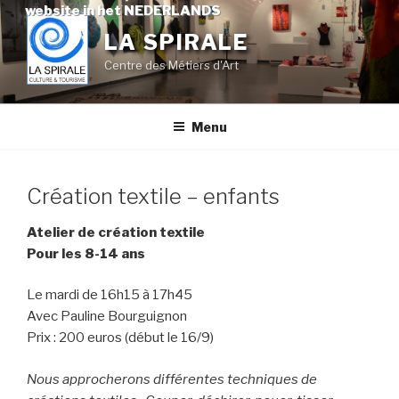
Skip
website in het NEDERLANDS
to
LA SPIRALE
content
Centre des Métiers d'Art
Menu
Création textile – enfants
Atelier de création textile
Pour les 8-14 ans
Le mardi de 16h15 à 17h45
Avec Pauline Bourguignon
Prix : 200 euros (début le 16/9)
Nous approcherons différentes techniques de