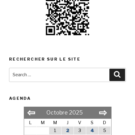
RECHERCHER SUR LE SITE
Search
Searc
for:
AGENDA
⇦
⇨
Octobre 2025
L
M
M
J
V
S
D
1
2
3
4
5