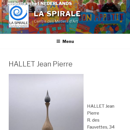
Skip
website in het NEDERLANDS
to
LA SPIRALE
content
Centre des Métiers d'Art
Menu
HALLET Jean Pierre
HALLET Jean
Pierre
R. des
Fauvettes, 34