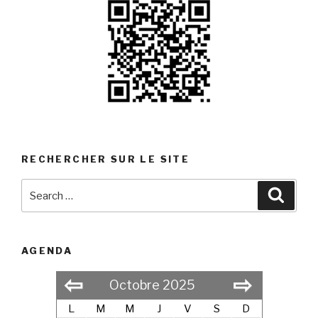
RECHERCHER SUR LE SITE
Search
Searc
for:
AGENDA
⇦
⇨
Octobre 2025
L
M
M
J
V
S
D