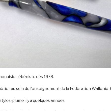
Doyen Alain stylo 3
Doyen Alain stylo 1
menuisier-ébéniste dès 1978.
métier au sein de l’enseignement de la Fédération Wallonie-
e stylos-plume il y a quelques années.