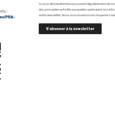
Si vous désirez être tenu au courant régulièrement de nos
des principales activités auxquelles participent nos arti
nts :
notre newsletter. Nous vous enverrons en moyenne 1 mai
ons/PRA-