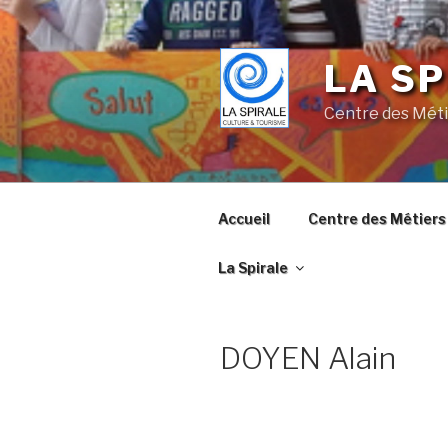
Skip
to
content
LA SP
Centre des Méti
Accueil
Centre des Métiers 
La Spirale
DOYEN Alain