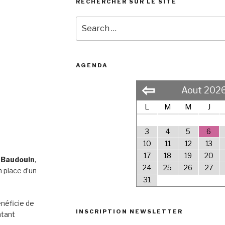
RECHERCHER SUR LE SITE
Search
for:
AGENDA
⇦
Aout 202
L
M
M
J
3
4
5
6
10
11
12
13
17
18
19
20
 Baudouin
,
24
25
26
27
 place d’un
31
néficie de
INSCRIPTION NEWSLETTER
ntant