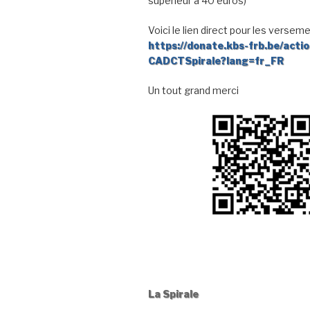
supérieur à 40 euros)
Voici le lien direct pour les verseme
https://donate.kbs-frb.be/acti
CADCTSpirale?lang=fr_FR
Un tout grand merci
La Spirale