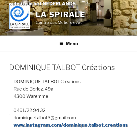
Skip
website in het NEDERLANDS
to
LA SPIRALE
content
Centre des Métiers d'Art
Menu
DOMINIQUE TALBOT Créations
DOMINIQUE TALBOT Créations
Rue de Berloz, 49a
4300 Waremme
0491/22 94 32
dominiquetalbot3@gmail.com
www.instagram.com/dominique.talbot.creations