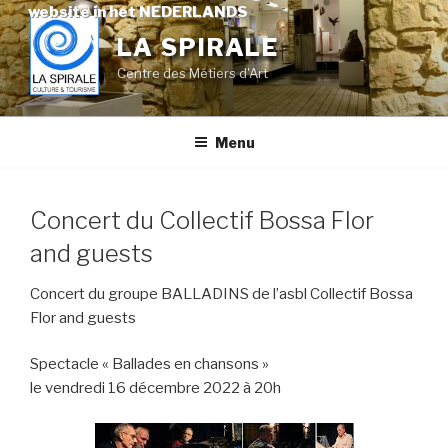
Skip
website in het NEDERLANDS
to
LA SPIRALE
content
Centre des Métiers d'Art
Menu
Concert du Collectif Bossa Flor
and guests
Concert du groupe BALLADINS de l’asbl Collectif Bossa
Flor and guests
Spectacle « Ballades en chansons »
le vendredi 16 décembre 2022 à 20h