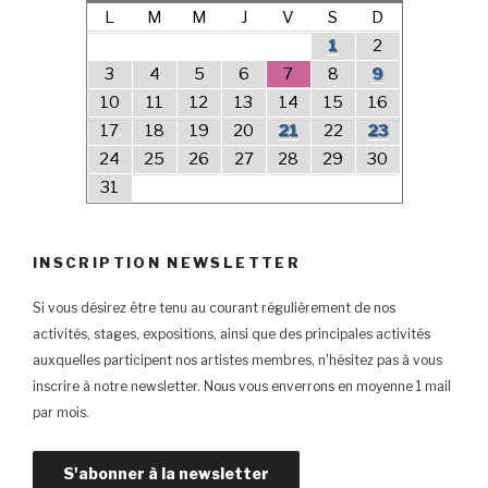
L
M
M
J
V
S
D
1
2
3
4
5
6
7
8
9
10
11
12
13
14
15
16
17
18
19
20
21
22
23
24
25
26
27
28
29
30
31
INSCRIPTION NEWSLETTER
Si vous désirez être tenu au courant régulièrement de nos
activités, stages, expositions, ainsi que des principales activités
auxquelles participent nos artistes membres, n'hésitez pas à vous
inscrire à notre newsletter. Nous vous enverrons en moyenne 1 mail
par mois.