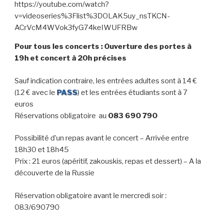
https://youtube.com/watch?
v=videoseries%3Flist%3DOLAK5uy_nsTKCN-
ACrVcM4WVok3fyG74keIWUFRBw
Pour tous les concerts : Ouverture des portes à
19h et concert à 20h précises
Sauf indication contraire, les entrées adultes sont à 14 €
(12 € avec le
PASS
) et les entrées étudiants sont à 7
euros
Réservations obligatoire au
083 690 790
Possibilité d’un repas avant le concert – Arrivée entre
18h30 et 18h45
Prix : 21 euros (apéritif, zakouskis, repas et dessert) – A la
découverte de la Russie
Réservation obligatoire avant le mercredi soir :
083/690790