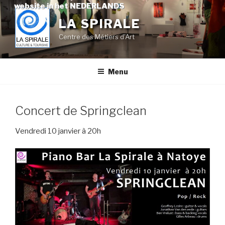
Skip
website in het NEDERLANDS
to
LA SPIRALE
content
Centre des Métiers d'Art
Menu
Concert de Springclean
Vendredi 10 janvier à 20h