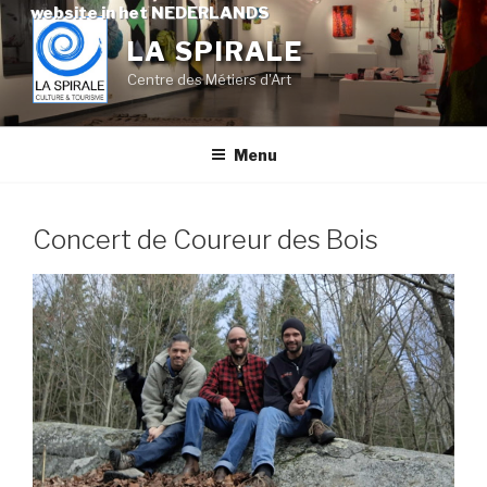
Skip
website in het NEDERLANDS
to
LA SPIRALE
content
Centre des Métiers d'Art
Menu
Concert de Coureur des Bois