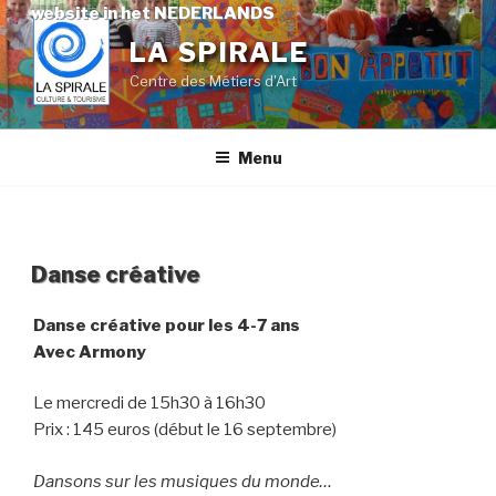
Skip
website in het NEDERLANDS
to
LA SPIRALE
content
Centre des Métiers d'Art
Menu
Danse créative
Danse créative pour les 4-7 ans
Avec Armony
Le mercredi de 15h30 à 16h30
Prix : 145 euros (début le 16 septembre)
Dansons sur les musiques du monde…