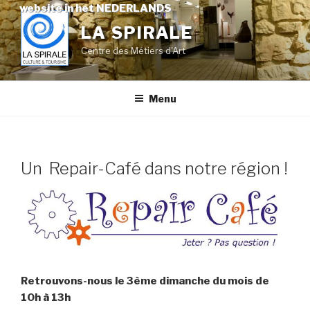
Skip
website in het NEDERLANDS
to
LA SPIRALE
content
Centre des Métiers d'Art
Menu
Un Repair-Café dans notre région !
Retrouvons-nous le 3ème dimanche du mois de
10h à 13h