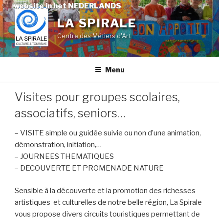
Skip
website in het NEDERLANDS
to
LA SPIRALE
content
Centre des Métiers d'Art
Menu
Visites pour groupes scolaires,
associatifs, seniors…
– VISITE simple ou guidée suivie ou non d’une animation,
démonstration, initiation,…
– JOURNEES THEMATIQUES
– DECOUVERTE ET PROMENADE NATURE
Sensible à la découverte et la promotion des richesses
artistiques et culturelles de notre belle région, La Spirale
vous propose divers circuits touristiques permettant de