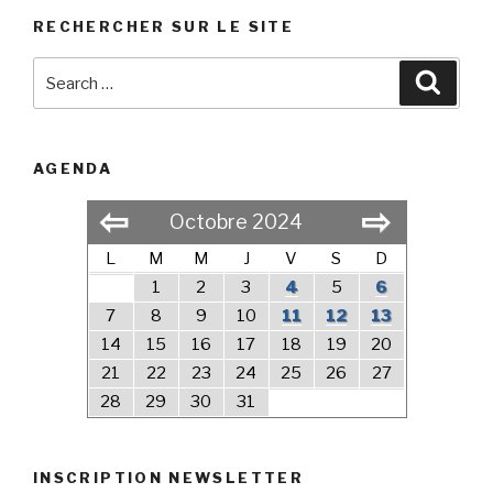
RECHERCHER SUR LE SITE
Search
Searc
for:
AGENDA
⇦
⇨
Octobre 2024
L
M
M
J
V
S
D
1
2
3
4
5
6
7
8
9
10
11
12
13
14
15
16
17
18
19
20
21
22
23
24
25
26
27
28
29
30
31
INSCRIPTION NEWSLETTER