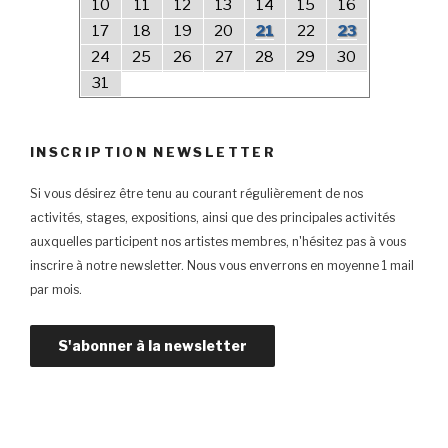
10
11
12
13
14
15
16
17
18
19
20
21
22
23
24
25
26
27
28
29
30
31
INSCRIPTION NEWSLETTER
Si vous désirez être tenu au courant régulièrement de nos
activités, stages, expositions, ainsi que des principales activités
auxquelles participent nos artistes membres, n'hésitez pas à vous
inscrire à notre newsletter. Nous vous enverrons en moyenne 1 mail
par mois.