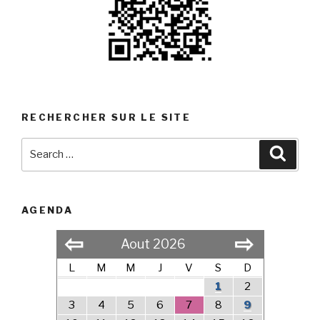
RECHERCHER SUR LE SITE
Search
Searc
for:
AGENDA
⇦
⇨
Aout 2026
L
M
M
J
V
S
D
1
2
3
4
5
6
7
8
9